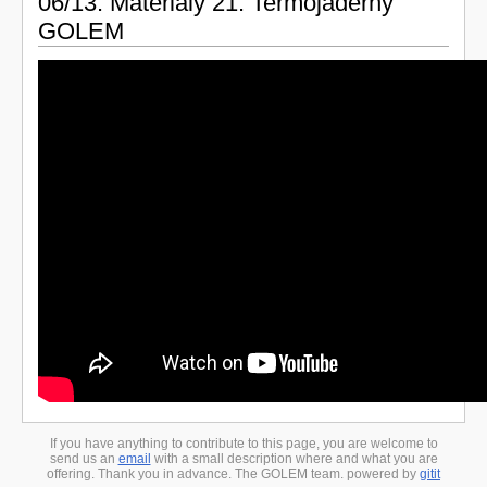
06/13: Materiály 21: Termojaderný
GOLEM
If you have anything to contribute to this page, you are welcome to
send us an
email
with a small description where and what you are
offering. Thank you in advance. The GOLEM team. powered by
gitit