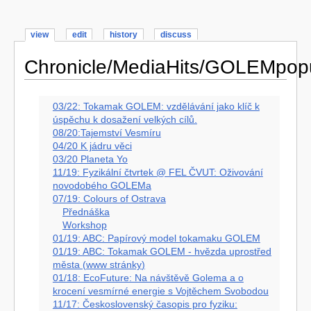
view
edit
history
discuss
Chronicle/MediaHits/GOLEMpop
03/22: Tokamak GOLEM: vzdělávání jako klíč k
úspěchu k dosažení velkých cílů.
08/20:
Tajemství Vesmíru
04/20 K jádru věci
03/20 Planeta Yo
11/19: Fyzikální čtvrtek @ FEL ČVUT: Oživování
novodobého GOLEMa
07/19: Colours of Ostrava
Přednáška
Workshop
01/19: ABC: Papírový model tokamaku GOLEM
01/19: ABC: Tokamak GOLEM - hvězda uprostřed
města (
www stránky
)
01/18: EcoFuture: Na návštěvě Golema a o
krocení vesmírné energie s Vojtěchem Svobodou
11/17: Československý časopis pro fyziku: