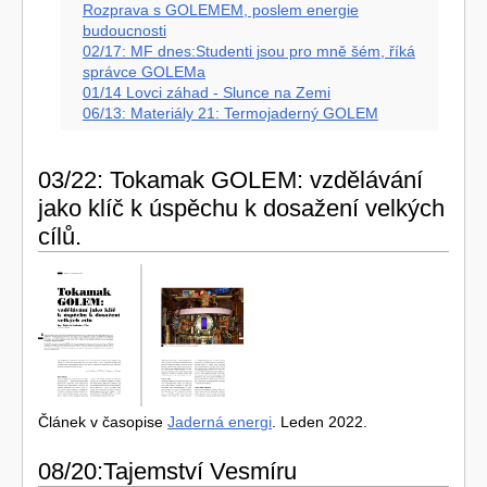
Rozprava s GOLEMEM, poslem energie
budoucnosti
02/17: MF dnes:Studenti jsou pro mně šém, říká
správce GOLEMa
01/14 Lovci záhad - Slunce na Zemi
06/13: Materiály 21: Termojaderný GOLEM
03/22: Tokamak GOLEM: vzdělávání
jako klíč k úspěchu k dosažení velkých
cílů.
Článek v časopise
Jaderná energi
. Leden 2022.
08/20:
Tajemství Vesmíru